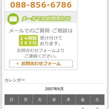
カレンダー
2007年6月
日
月
火
水
木
金
土