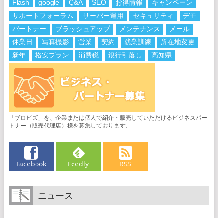
Flash
google
Q&A
SEO
お得情報
キャンペーン
サポートフォーラム
サーバー運用
セキュリティ
デモ
パートナー
ブラッシュアップ
メンテナンス
メール
休業日
写真撮影
営業
契約
就業訓練
所在地変更
新年
格安プラン
消費税
銀行引落し
高知県
「ブロビズ」を、企業または個人で紹介・販売していただけるビジネスパー
トナー（販売代理店）様を募集しております。
Facebook
Feedly
RSS
ニュース