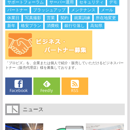
サポートフォーラム
サーバー運用
セキュリティ
デモ
パートナー
ブラッシュアップ
メンテナンス
メール
休業日
写真撮影
営業
契約
就業訓練
所在地変更
新年
格安プラン
消費税
銀行引落し
高知県
「ブロビズ」を、企業または個人で紹介・販売していただけるビジネスパー
トナー（販売代理店）様を募集しております。
Facebook
Feedly
RSS
ニュース