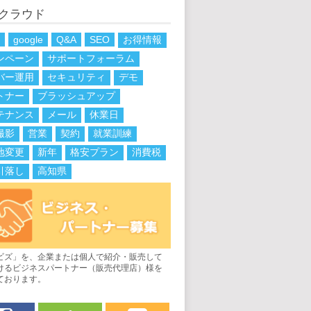
 クラウド
h
google
Q&A
SEO
お得情報
ンペーン
サポートフォーラム
バー運用
セキュリティ
デモ
トナー
ブラッシュアップ
テナンス
メール
休業日
撮影
営業
契約
就業訓練
地変更
新年
格安プラン
消費税
引落し
高知県
ビズ」を、企業または個人で紹介・販売して
けるビジネスパートナー（販売代理店）様を
ております。