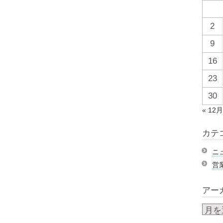
2
9
16
23
30
« 12
カテ
ニ
営
アー