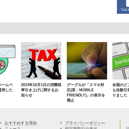
Fac
ホームペ
2019年10月1日の消費税
グーグルが「スマホ対
全国のど
運用した
率引き上げに関するお
応(英：MOBILE
も自動引
知らせ
FRIENDLY)」の表示を
りました
廃止
おすすめする理由
プライバシーポリシー
ニュース
特定商取引の表示