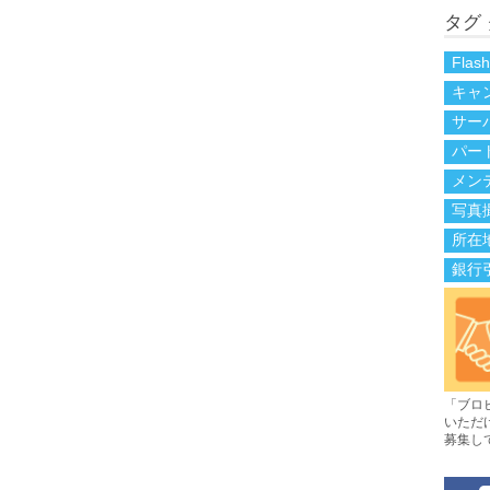
タグ
Flas
キャ
サー
パー
メン
写真
所在
銀行
「ブロ
いただ
募集し