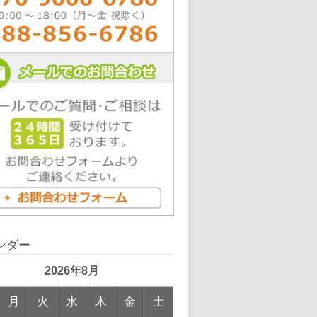
ンダー
2026年8月
月
火
水
木
金
土