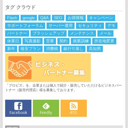
タグ クラウド
Flash
google
Q&A
SEO
お得情報
キャンペーン
サポートフォーラム
サーバー運用
セキュリティ
デモ
パートナー
ブラッシュアップ
メンテナンス
メール
休業日
写真撮影
営業
契約
就業訓練
所在地変更
新年
格安プラン
消費税
銀行引落し
高知県
「ブロビズ」を、企業または個人で紹介・販売していただけるビジネスパー
トナー（販売代理店）様を募集しております。
Facebook
Feedly
RSS