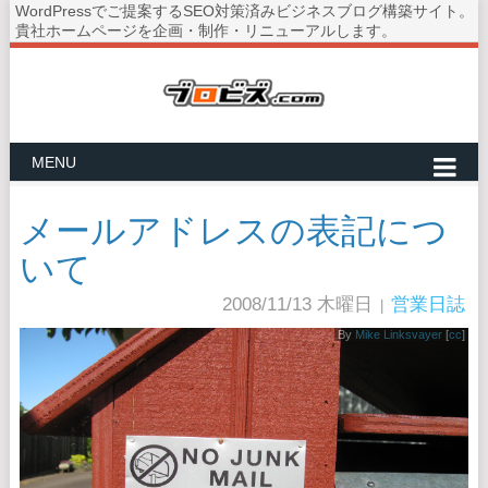
WordPressでご提案するSEO対策済みビジネスブログ構築サイト。
貴社ホームページを企画・制作・リニューアルします。
MENU
メールアドレスの表記につ
いて
2008/11/13 木曜日
営業日誌
|
By
Mike Linksvayer
[
cc
]