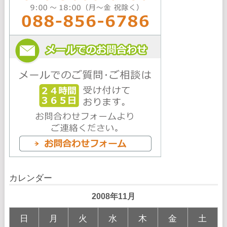
カレンダー
2008年11月
日
月
火
水
木
金
土