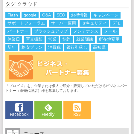
タグ クラウド
Flash
google
Q&A
SEO
お得情報
キャンペーン
サポートフォーラム
サーバー運用
セキュリティ
デモ
パートナー
ブラッシュアップ
メンテナンス
メール
休業日
写真撮影
営業
契約
就業訓練
所在地変更
新年
格安プラン
消費税
銀行引落し
高知県
「ブロビズ」を、企業または個人で紹介・販売していただけるビジネスパー
トナー（販売代理店）様を募集しております。
Facebook
Feedly
RSS
ニュース