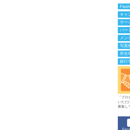
Flas
キャ
サー
パー
メン
写真
所在
銀行
「ブロ
いただ
募集し
Fac