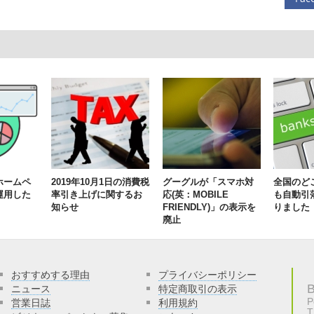
ホームペ
2019年10月1日の消費税
グーグルが「スマホ対
全国のど
運用した
率引き上げに関するお
応(英：MOBILE
も自動引
知らせ
FRIENDLY)」の表示を
りました
廃止
おすすめする理由
プライバシーポリシー
ニュース
特定商取引の表示
P
営業日誌
利用規約
T