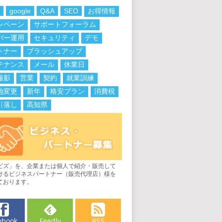
h
google
Q&A
SEO
お得情報
ンペーン
サポートフォーラム
バー運用
セキュリティ
デモ
トナー
ブラッシュアップ
テナンス
メール
休業日
撮影
営業
契約
就業訓練
地変更
新年
格安プラン
消費税
引落し
高知県
ビズ」を、企業または個人で紹介・販売して
けるビジネスパートナー（販売代理店）様を
ております。
ebook
Feedly
RSS