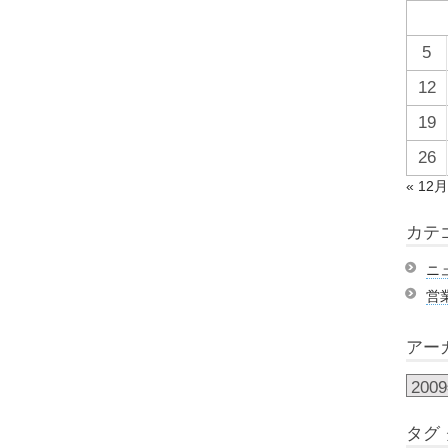
5
12
19
26
« 12
カテ
ニ
営
アー
タグ