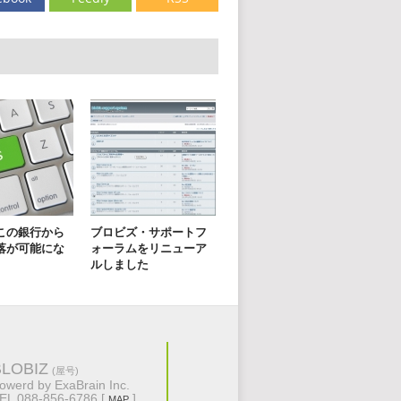
この銀行から
ブロビズ・サポートフ
落が可能にな
ォーラムをリニューア
ルしました
BLOBIZ
(屋号)
owerd by ExaBrain Inc.
EL 088-856-6786 [
]
MAP