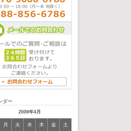
ンダー
2009年4月
月
火
水
木
金
土